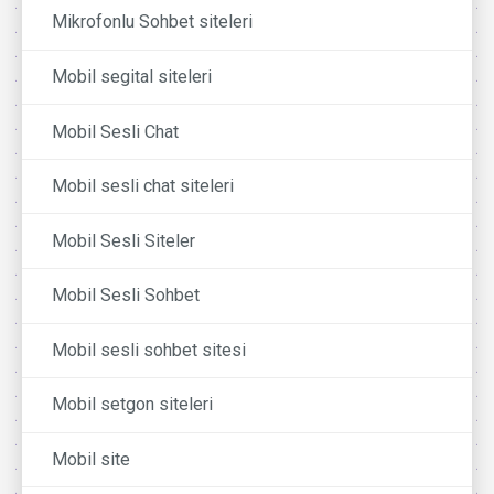
Mikrofonlu Sohbet siteleri
Mobil segital siteleri
Mobil Sesli Chat
Mobil sesli chat siteleri
Mobil Sesli Siteler
Mobil Sesli Sohbet
Mobil sesli sohbet sitesi
Mobil setgon siteleri
Mobil site