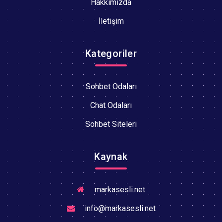
Hakkımızda
İletişim
Kategoriler
Sohbet Odaları
Chat Odaları
Sohbet Siteleri
Kaynak
markasesli.net
info@markasesli.net