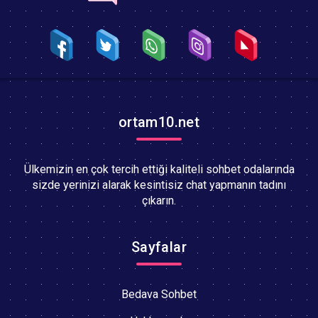
ortam10.net
Ülkemizin en çok tercih ettiği kaliteli sohbet odalarında
sizde yerinizi alarak kesintisiz chat yapmanın tadını
çıkarın.
Sayfalar
Bedava Sohbet