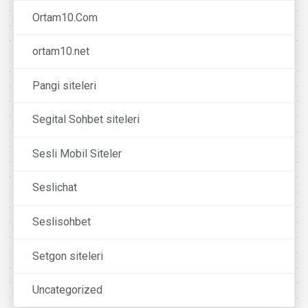
Ortam10.Com
ortam10.net
Pangi siteleri
Segital Sohbet siteleri
Sesli Mobil Siteler
Seslichat
Seslisohbet
Setgon siteleri
Uncategorized