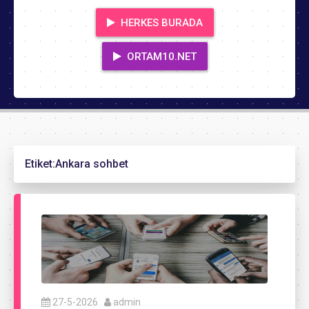
HERKES BURADA
ORTAM10.NET
Etiket:
Ankara sohbet
27-5-2026
admin