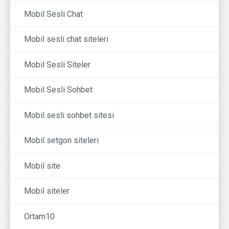
Mobil Sesli Chat
Mobil sesli chat siteleri
Mobil Sesli Siteler
Mobil Sesli Sohbet
Mobil sesli sohbet sitesi
Mobil setgon siteleri
Mobil site
Mobil siteler
Ortam10