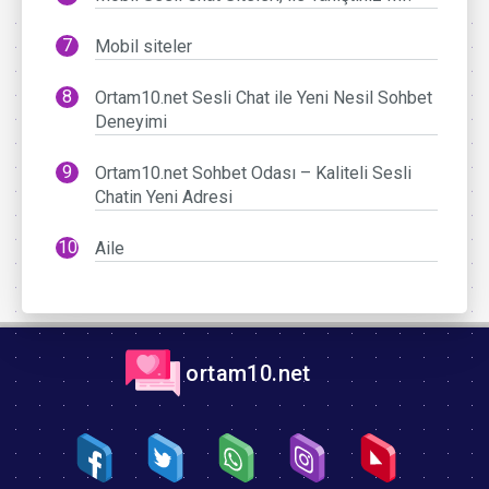
Mobil siteler
Ortam10.net Sesli Chat ile Yeni Nesil Sohbet
Deneyimi
Ortam10.net Sohbet Odası – Kaliteli Sesli
Chatin Yeni Adresi
Aile
ortam10.net