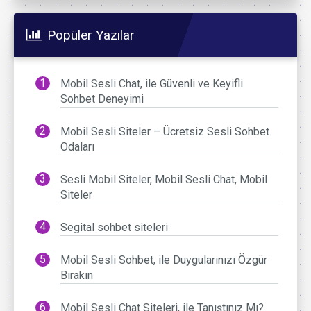
Popüler Yazılar
Mobil Sesli Chat, ile Güvenli ve Keyifli
Sohbet Deneyimi
Mobil Sesli Siteler – Ücretsiz Sesli Sohbet
Odaları
Sesli Mobil Siteler, Mobil Sesli Chat, Mobil
Siteler
Segital sohbet siteleri
Mobil Sesli Sohbet, ile Duygularınızı Özgür
Bırakın
Mobil Sesli Chat Siteleri, ile Tanıştınız Mı?