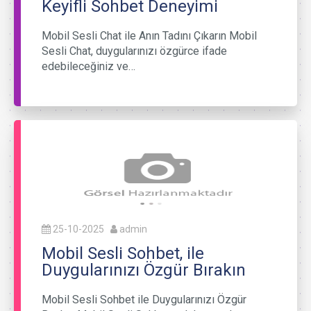
Keyifli Sohbet Deneyimi
Mobil Sesli Chat ile Anın Tadını Çıkarın Mobil
Sesli Chat, duygularınızı özgürce ifade
edebileceğiniz ve…
25-10-2025
admin
Mobil Sesli Sohbet, ile
Duygularınızı Özgür Bırakın
Mobil Sesli Sohbet ile Duygularınızı Özgür