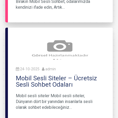
Bırakın Mobil Sesli Sohbet, odalarımızda
kendinizi ifade edin, Artık…
24-10-2025
admin
Mobil Sesli Siteler – Ücretsiz
Sesli Sohbet Odaları
Mobil sesli siteler Mobil sesli siteler,
Dünyanın dört bir yanından insanlarla sesli
olarak sohbet edebileceğiniz…