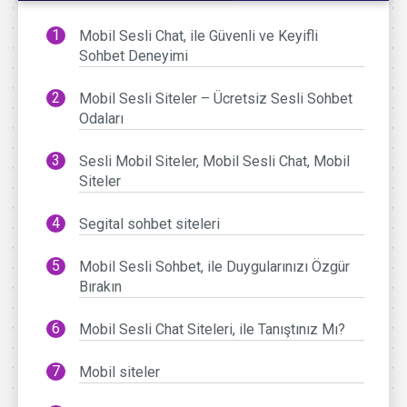
Mobil Sesli Chat, ile Güvenli ve Keyifli
Sohbet Deneyimi
Mobil Sesli Siteler – Ücretsiz Sesli Sohbet
Odaları
Sesli Mobil Siteler, Mobil Sesli Chat, Mobil
Siteler
Segital sohbet siteleri
Mobil Sesli Sohbet, ile Duygularınızı Özgür
Bırakın
Mobil Sesli Chat Siteleri, ile Tanıştınız Mı?
Mobil siteler