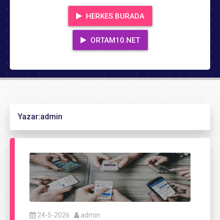
HERKES BURADA
ORTAM10.NET
Yazar:
admin
24-5-2026
admin