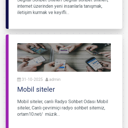
internet üzerinden yeni insanlarla tanışmak,
iletişim kurmak ve keyifli…
31-10-2025
admin
Mobil siteler
Mobil siteler, canlı Radyo Sohbet Odası Mobil
siteler, Canlı çevrimiçi radyo sohbet sitemiz,
ortam10.net/ müzik…